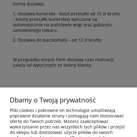
Formy dostawy:
1. Dostawa kurierska - koszt przesyłki od 15 zł brutto
- koszty przesyłki kurierskiej wyliczane są
automatycznie na podstawie wagi oraz gabarytu
zamawianego towaru.
2. Dostawa do paczkomatu - od 12 zł brutto
W przypadku innych form dostawy czas realizacji
zależy od wytycznych ze strony klienta.
Dbamy o Twoją prywatność
Pliki cookies i pokrewne im technologie umożliwiają
poprawne działanie strony i pomagają nam dostosować
ofertę do Twoich potrzeb. Możesz zaakceptować
wykorzystanie przez nas wszystkich tych plików i przejść
do sklepu lub dostosować użycie plików do swoich
O NAS