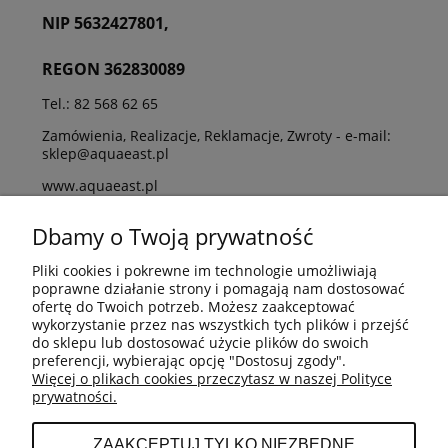
NIP 5632427801,
REGON 362830089
Tel.: 82 568 62 65
Zamówienia, Realizacje, Reklamacje, Zwroty - e-mail:
sklep@aquaeast.pl
www.aquaeast.pl
www.aquaeast.pl/sklep
Dbamy o Twoją prywatność
Pliki cookies i pokrewne im technologie umożliwiają
poprawne działanie strony i pomagają nam dostosować
ofertę do Twoich potrzeb. Możesz zaakceptować
wykorzystanie przez nas wszystkich tych plików i przejść
do sklepu lub dostosować użycie plików do swoich
O NAS
preferencji, wybierając opcję "Dostosuj zgody".
Więcej o plikach cookies przeczytasz w naszej Polityce
prywatności.
MOJE KONTO
ZAAKCEPTUJ TYLKO NIEZBĘDNE