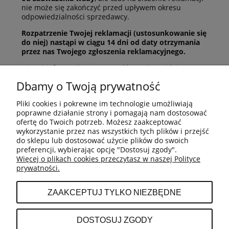
nie może się zakończyć przed upływem okresu
odpowiedzialności sprzedawcy.
Rozpatrzenie Twojej reklamacji (ustosunkowanie się
do niej) nastąpi w ciągu 14 dni od daty otrzymania
przez nas Twojego zgłoszenia reklamacyjnego.
Więcej informacji na temat reklamacji znajdziesz w
naszym Regulaminie sprzedaży.
Dbamy o Twoją prywatność
Pliki cookies i pokrewne im technologie umożliwiają
poprawne działanie strony i pomagają nam dostosować
ofertę do Twoich potrzeb. Możesz zaakceptować
wykorzystanie przez nas wszystkich tych plików i przejść
do sklepu lub dostosować użycie plików do swoich
O NAS
preferencji, wybierając opcję "Dostosuj zgody".
Więcej o plikach cookies przeczytasz w naszej Polityce
prywatności.
MOJE KONTO
ZAAKCEPTUJ TYLKO NIEZBĘDNE
PŁATNOŚCI I DOSTAWA
DOSTOSUJ ZGODY