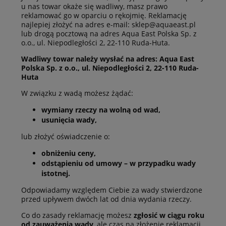
u nas towar okaże się wadliwy, masz prawo
reklamować go w oparciu o rękojmię. Reklamację
najlepiej złożyć na adres e-mail: sklep@aquaeast.pl
lub drogą pocztową na adres Aqua East Polska Sp. z
o.o., ul. Niepodległości 2, 22-110 Ruda-Huta.
Wadliwy towar należy wysłać na adres: Aqua East
Polska Sp. z o.o., ul. Niepodległości 2, 22-110 Ruda-
Huta
W związku z wadą możesz żądać:
wymiany rzeczy na wolną od wad,
usunięcia wady,
lub złożyć oświadczenie o:
obniżeniu ceny,
odstąpieniu od umowy – w przypadku wady
istotnej.
Odpowiadamy względem Ciebie za wady stwierdzone
przed upływem dwóch lat od dnia wydania rzeczy.
Co do zasady reklamację możesz
zgłosić w ciągu roku
od zauważenia wady
, ale czas na złożenie reklamacji