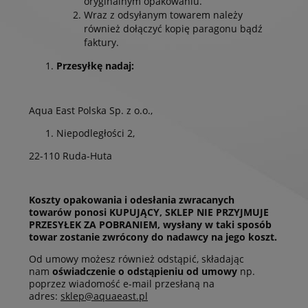
oryginalnym opakowaniu.
Wraz z odsyłanym towarem należy
również dołączyć kopię paragonu bądź
faktury.
Przesyłkę nadaj:
Aqua East Polska Sp. z o.o.,
Niepodległości 2,
22-110 Ruda-Huta
Koszty opakowania i odesłania zwracanych
towarów ponosi KUPUJĄCY, SKLEP NIE PRZYJMUJE
PRZESYŁEK ZA POBRANIEM, wysłany w taki sposób
towar zostanie zwrócony do nadawcy na jego koszt.
Od umowy możesz również odstąpić, składając
nam
oświadczenie o odstąpieniu od umowy
np.
poprzez wiadomość e-mail przesłaną na
adres:
sklep@aquaeast.pl